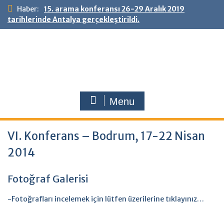
Skip
Haber:
15. arama konferansı 26-29 Aralık 2019
to
tarihlerinde Antalya gerçekleştirildi.
content
Menu
VI. Konferans – Bodrum, 17-22 Nisan
2014
Fotoğraf Galerisi
-Fotoğrafları incelemek için lütfen üzerilerine tıklayınız…