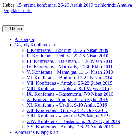
Skip
Haber:
15. arama konferansı 26-29 Aralık 2019 tarihlerinde Antalya
to
gerçekleştirildi.
content
Menu
Ana sayfa
Geçmiş Konferanslar
I. Konferans – Bodrum, 23-26 Nisan 2009
II. Konferans – Fethiye, 22-25 Nisan 2010
III. Konferans – Dalaman, 21-24 Nisan 2011
IV. Konferans – Marmaris, 27-30 Ekim 2011
V. Konferans – Manavgat, 11-14 Nisan 2013
VI. Konferans – Bodrum, 17-22 Nisan 2014
VII. Konferans – Antalya, 25-28 Şubat 2015
VIII. Konferans – Ankara, 8-9 Mayıs 2015
IX. Konferans – Kastamonu, 7-9 Nisan 2016
X. Konferans – Sinop, 22 – 25 Eylül 2016
XI. Konferans – Ürgüp, 9-10 Aralık 2016
XII. Konferans – Girne, 24-25 Ocak 2017
XIII. Konferans – İzmir, 02-05 Mayıs 2019
XIV. Konferans – Kastamonu, 26-29 Eylül 2019
XV. Konferans – Antalya, 26-29 Aralık 2019
Konferans Kitapçıkları