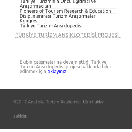
Türkiye Turizminin Öncü Eğitimci ve
Araştırmacıları
Pioneers of Tourism Research & Education
Disiplinlerarası Turizm Araştırmaları
Kongresi
Türkiye Turizmi Ansiklopedisi
TÜRKIYE TURIZM ANSIKLOPEDISI PROJESI
Ekibin çalışmalarına devam ettiği Türkiye
Turizm Ansiklopedisi projesi hakkında bilgi
edinmek için
tıklayınız
!
©2017 Anatolia Turizm Akademisi, tüm hakları
saklıdır.