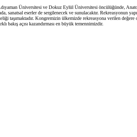
Adıyaman Üniversitesi ve Dokuz Eylül Üniversitesi öncülüğünde, Anato
a, sanatsal eserler de sergilenecek ve sunulacaktır. Rekreasyonun yapısı
a niteliği taşımaktadır. Kongremizin ülkemizde rekreasyona verilen değe
farklı bakış açısı kazandırması en büyük temennimizdir.