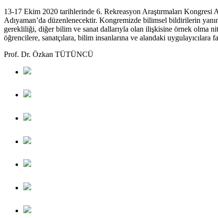
13-17 Ekim 2020 tarihlerinde 6. Rekreasyon Araştırmaları Kongresi 
Adıyaman’da düzenlenecektir. Kongremizde bilimsel bildirilerin yanınd
gerekliliği, diğer bilim ve sanat dallarıyla olan ilişkisine örnek olm
öğrencilere, sanatçılara, bilim insanlarına ve alandaki uygulayıcılara 
Prof. Dr. Özkan TÜTÜNCÜ
2. Rekreasyon Araştırmaları Kongresi
2. Rekreasyon Araştırmaları Kongresi
2. Rekreasyon Araştırmaları Kongresi
2. Rekreasyon Araştırmaları Kongresi
2. Rekreasyon Araştırmaları Kongresi
2. Rekreasyon Araştırmaları Kongresi