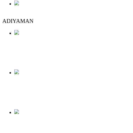
5. Rekreasyon Araştırmaları Kongresi
ADIYAMAN
Nemrut
Yenikale
Cendere