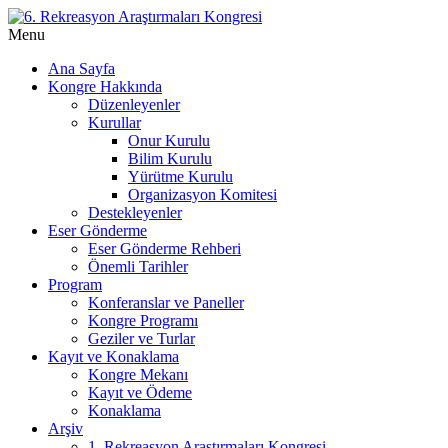
Menu
Ana Sayfa
Kongre Hakkında
Düzenleyenler
Kurullar
Onur Kurulu
Bilim Kurulu
Yürütme Kurulu
Organizasyon Komitesi
Destekleyenler
Eser Gönderme
Eser Gönderme Rehberi
Önemli Tarihler
Program
Konferanslar ve Paneller
Kongre Programı
Geziler ve Turlar
Kayıt ve Konaklama
Kongre Mekanı
Kayıt ve Ödeme
Konaklama
Arşiv
1. Rekreasyon Araştırmaları Kongresi